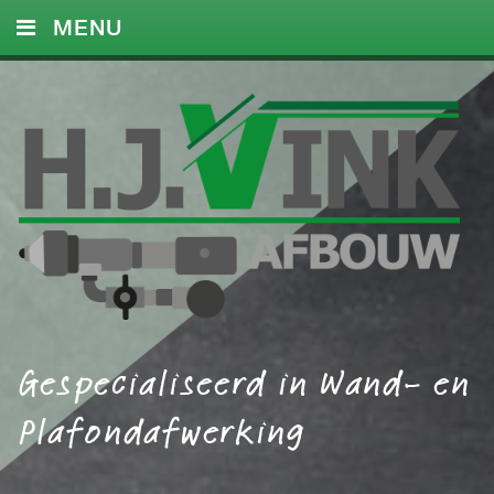
MENU
HOME
DIENSTEN
FOTO’S
REFERENTIES
CONTACT
Gespecialiseerd in Wand- en
Plafondafwerking