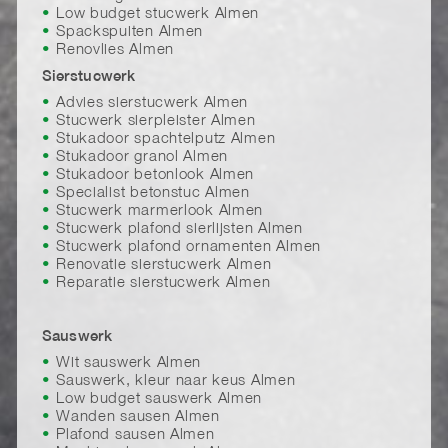
Low budget stucwerk Almen
Spackspuiten Almen
Renovlies Almen
Sierstucwerk
Advies sierstucwerk Almen
Stucwerk sierpleister Almen
Stukadoor spachtelputz Almen
Stukadoor granol Almen
Stukadoor betonlook Almen
Specialist betonstuc Almen
Stucwerk marmerlook Almen
Stucwerk plafond sierlijsten Almen
Stucwerk plafond ornamenten Almen
Renovatie sierstucwerk Almen
Reparatie sierstucwerk Almen
Sauswerk
Wit sauswerk Almen
Sauswerk, kleur naar keus Almen
Low budget sauswerk Almen
Wanden sausen Almen
Plafond sausen Almen