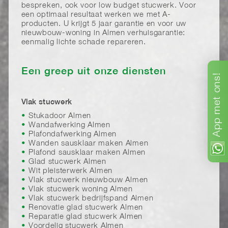
bespreken, ook voor low budget stucwerk. Voor
een optimaal resultaat werken we met A-
producten. U krijgt 5 jaar garantie en voor uw
nieuwbouw-woning in Almen verhuisgarantie:
eenmalig lichte schade repareren.
Een greep uit onze diensten
ons!
met
Vlak stucwerk
Stukadoor Almen
App
Wandafwerking Almen
Plafondafwerking Almen
Wanden sausklaar maken Almen
Plafond sausklaar maken Almen
Glad stucwerk Almen
Wit pleisterwerk Almen
Vlak stucwerk nieuwbouw Almen
Vlak stucwerk woning Almen
Vlak stucwerk bedrijfspand Almen
Renovatie glad stucwerk Almen
Reparatie glad stucwerk Almen
Voordelig stucwerk Almen