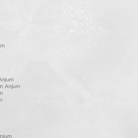
um
 Anjum
en Anjum
um
m
Anjum