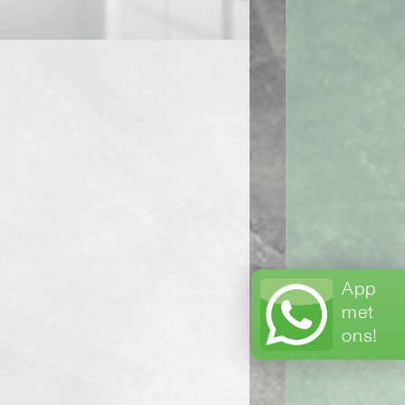
App
met
ons!