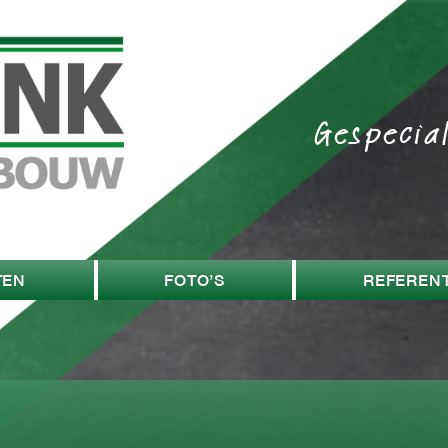
Gespecia
TEN
FOTO’S
REFERENT
w