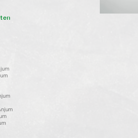
sten
njum
jum
njum
Anjum
jum
jum