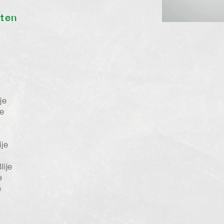
sten
je
je
je
lije
e
e