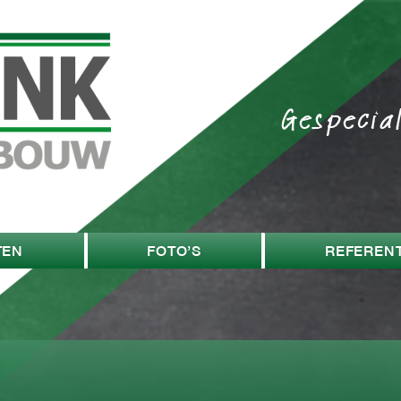
Gespecia
TEN
FOTO’S
REFERENT
w