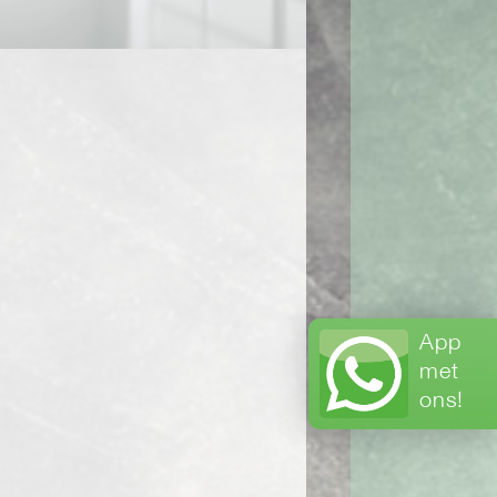
App
met
ons!