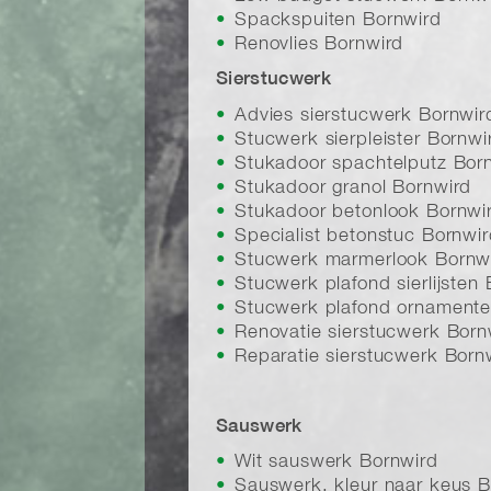
Spackspuiten Bornwird
Renovlies Bornwird
Sierstucwerk
Advies sierstucwerk Bornwir
Stucwerk sierpleister Bornwi
Stukadoor spachtelputz Bor
Stukadoor granol Bornwird
Stukadoor betonlook Bornwi
Specialist betonstuc Bornwi
Stucwerk marmerlook Bornw
Stucwerk plafond sierlijsten
Stucwerk plafond ornamente
Renovatie sierstucwerk Born
Reparatie sierstucwerk Born
Sauswerk
Wit sauswerk Bornwird
Sauswerk, kleur naar keus B