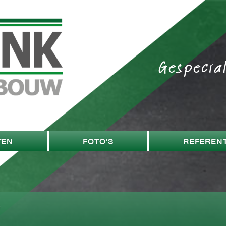
Gespecia
TEN
FOTO’S
REFERENT
w