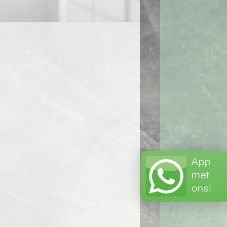
App
met
ons!