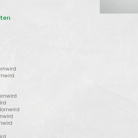
sten
rnwird
rnwird
ornwird
ird
Bornwird
nwird
nwird
ird