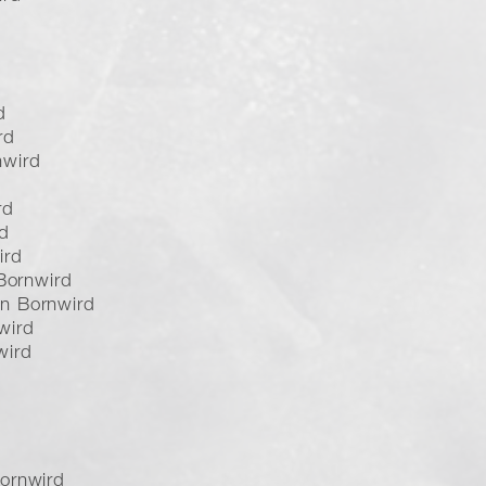
d
rd
nwird
rd
rd
ird
 Bornwird
n Bornwird
wird
wird
ornwird