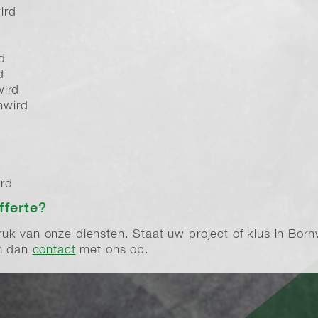
ird
d
d
wird
nwird
d
ird
fferte?
k van onze diensten. Staat uw project of klus in Bornwir
em dan
contact
met ons op.