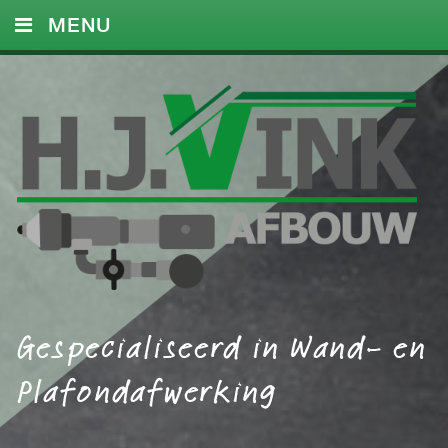
MENU
HOME
DIENSTEN
FOTO’S
REFERENTIES
CONTACT
Gespecialiseerd in Wand- en
Plafondafwerking