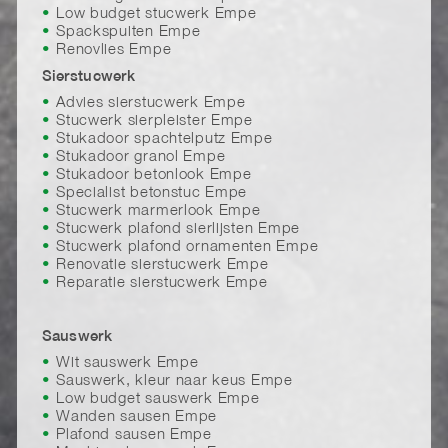
Low budget stucwerk Empe
Spackspuiten Empe
Renovlies Empe
Sierstucwerk
Advies sierstucwerk Empe
Stucwerk sierpleister Empe
Stukadoor spachtelputz Empe
Stukadoor granol Empe
Stukadoor betonlook Empe
Specialist betonstuc Empe
Stucwerk marmerlook Empe
Stucwerk plafond sierlijsten Empe
Stucwerk plafond ornamenten Empe
Renovatie sierstucwerk Empe
Reparatie sierstucwerk Empe
Sauswerk
Wit sauswerk Empe
Sauswerk, kleur naar keus Empe
Low budget sauswerk Empe
Wanden sausen Empe
Plafond sausen Empe