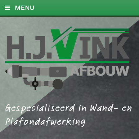
MENU
HOME
DIENSTEN
FOTO’S
REFERENTIES
CONTACT
Gespecialiseerd in Wand- en
Plafondafwerking