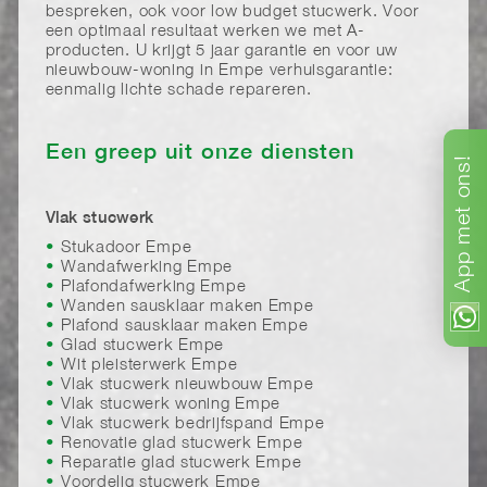
bespreken, ook voor low budget stucwerk. Voor
een optimaal resultaat werken we met A-
producten. U krijgt 5 jaar garantie en voor uw
nieuwbouw-woning in Empe verhuisgarantie:
eenmalig lichte schade repareren.
Een greep uit onze diensten
ons!
met
Vlak stucwerk
Stukadoor Empe
App
Wandafwerking Empe
Plafondafwerking Empe
Wanden sausklaar maken Empe
Plafond sausklaar maken Empe
Glad stucwerk Empe
Wit pleisterwerk Empe
Vlak stucwerk nieuwbouw Empe
Vlak stucwerk woning Empe
Vlak stucwerk bedrijfspand Empe
Renovatie glad stucwerk Empe
Reparatie glad stucwerk Empe
Voordelig stucwerk Empe