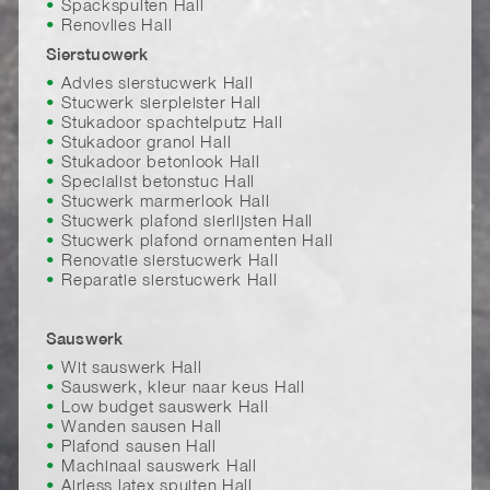
Spackspuiten Hall
Renovlies Hall
Sierstucwerk
Advies sierstucwerk Hall
Stucwerk sierpleister Hall
Stukadoor spachtelputz Hall
Stukadoor granol Hall
Stukadoor betonlook Hall
Specialist betonstuc Hall
Stucwerk marmerlook Hall
Stucwerk plafond sierlijsten Hall
Stucwerk plafond ornamenten Hall
Renovatie sierstucwerk Hall
Reparatie sierstucwerk Hall
Sauswerk
Wit sauswerk Hall
Sauswerk, kleur naar keus Hall
Low budget sauswerk Hall
Wanden sausen Hall
Plafond sausen Hall
Machinaal sauswerk Hall
Airless latex spuiten Hall