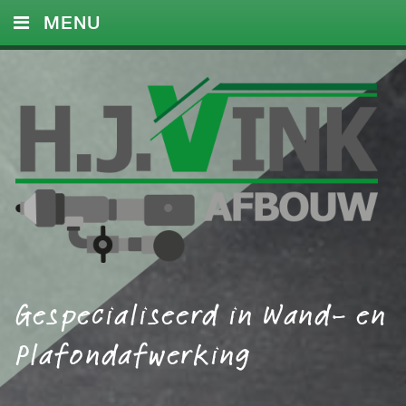
MENU
HOME
DIENSTEN
FOTO’S
REFERENTIES
CONTACT
Gespecialiseerd in Wand- en
Plafondafwerking