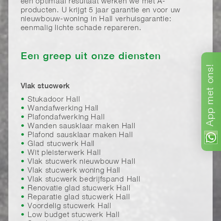
een optimaal resultaat werken we met A-
producten. U krijgt 5 jaar garantie en voor uw
nieuwbouw-woning in Hall verhuisgarantie:
eenmalig lichte schade repareren.
Een greep uit onze diensten
ons!
Vlak stucwerk
met
Stukadoor Hall
App
Wandafwerking Hall
Plafondafwerking Hall
Wanden sausklaar maken Hall
Plafond sausklaar maken Hall
Glad stucwerk Hall
Wit pleisterwerk Hall
Vlak stucwerk nieuwbouw Hall
Vlak stucwerk woning Hall
Vlak stucwerk bedrijfspand Hall
Renovatie glad stucwerk Hall
Reparatie glad stucwerk Hall
Voordelig stucwerk Hall
Low budget stucwerk Hall