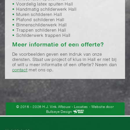
Voordelig latex spuiten Hall
Handmatig schilderwerk Hall
Muren schilderen Hall
Plafond schilderen Hall
Binnenschilderwerk Hall
Trappen schilderen Hall
Schilderwerk trappen Hall
Meer informatie of een offerte?
De voorbeelden geven een indruk van onze
diensten. Staat uw project of klus in Hall er niet bij
of wilt u meer informatie of een offerte? Neem dan
contact
met ons op.
© 2018 - 2026 H.J. Vink Afbouw
-
Locaties
- Website door
Bullseye Design