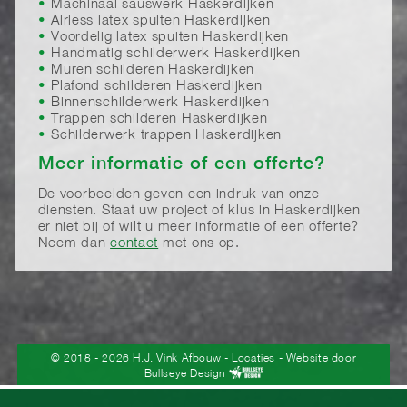
Machinaal sauswerk Haskerdijken
Airless latex spuiten Haskerdijken
Voordelig latex spuiten Haskerdijken
Handmatig schilderwerk Haskerdijken
Muren schilderen Haskerdijken
Plafond schilderen Haskerdijken
Binnenschilderwerk Haskerdijken
Trappen schilderen Haskerdijken
Schilderwerk trappen Haskerdijken
Meer informatie of een offerte?
De voorbeelden geven een indruk van onze
diensten. Staat uw project of klus in Haskerdijken
er niet bij of wilt u meer informatie of een offerte?
Neem dan
contact
met ons op.
© 2018 - 2026 H.J. Vink Afbouw
-
Locaties
- Website door
Bullseye Design