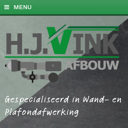
MENU
HOME
DIENSTEN
FOTO’S
REFERENTIES
CONTACT
Gespecialiseerd in Wand- en
Plafondafwerking