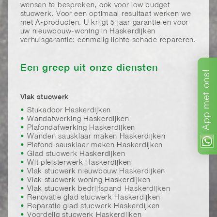
wensen te bespreken, ook voor low budget
stucwerk. Voor een optimaal resultaat werken we
met A-producten. U krijgt 5 jaar garantie en voor
uw nieuwbouw-woning in Haskerdijken
verhuisgarantie: eenmalig lichte schade repareren.
Een greep uit onze diensten
ons!
met
Vlak stucwerk
Stukadoor Haskerdijken
App
Wandafwerking Haskerdijken
Plafondafwerking Haskerdijken
Wanden sausklaar maken Haskerdijken
Plafond sausklaar maken Haskerdijken
Glad stucwerk Haskerdijken
Wit pleisterwerk Haskerdijken
Vlak stucwerk nieuwbouw Haskerdijken
Vlak stucwerk woning Haskerdijken
Vlak stucwerk bedrijfspand Haskerdijken
Renovatie glad stucwerk Haskerdijken
Reparatie glad stucwerk Haskerdijken
Voordelig stucwerk Haskerdijken