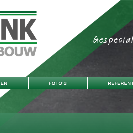
Gespecia
TEN
FOTO’S
REFERENT
w