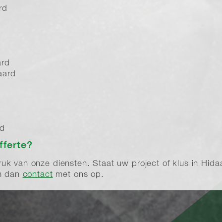
rd
d
ard
aard
rd
fferte?
k van onze diensten. Staat uw project of klus in Hidaard
em dan
contact
met ons op.