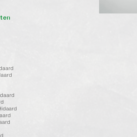
sten
daard
daard
idaard
rd
Hidaard
daard
aard
rd