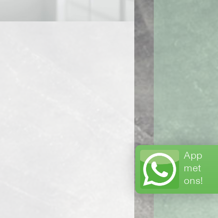
App
met
ons!