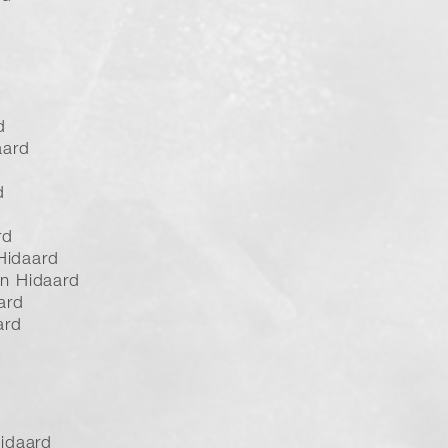
d
aard
d
d
rd
 Hidaard
n Hidaard
ard
ard
Hidaard