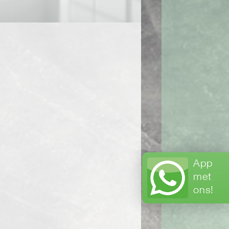
App
met
ons!