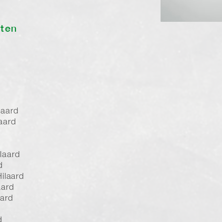
sten
laard
aard
laard
d
ilaard
aard
aard
d