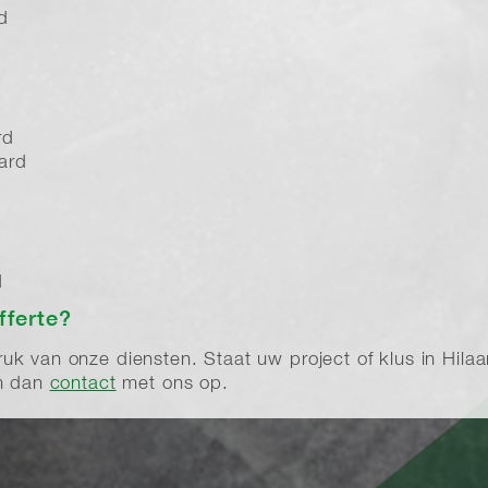
d
rd
ard
d
fferte?
 van onze diensten. Staat uw project of klus in Hilaard
em dan
contact
met ons op.