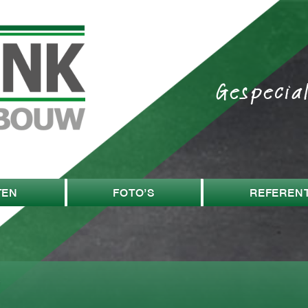
Gespecia
TEN
FOTO’S
REFERENT
w