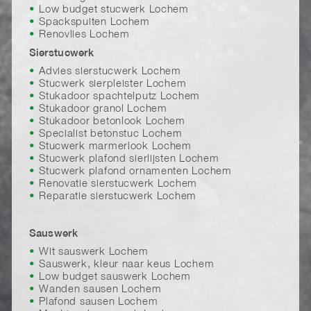
Low budget stucwerk Lochem
Spackspuiten Lochem
Renovlies Lochem
Sierstucwerk
Advies sierstucwerk Lochem
Stucwerk sierpleister Lochem
Stukadoor spachtelputz Lochem
Stukadoor granol Lochem
Stukadoor betonlook Lochem
Specialist betonstuc Lochem
Stucwerk marmerlook Lochem
Stucwerk plafond sierlijsten Lochem
Stucwerk plafond ornamenten Lochem
Renovatie sierstucwerk Lochem
Reparatie sierstucwerk Lochem
Sauswerk
Wit sauswerk Lochem
Sauswerk, kleur naar keus Lochem
Low budget sauswerk Lochem
Wanden sausen Lochem
Plafond sausen Lochem