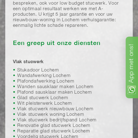
bespreken, ook voor low budget stucwerk. Voor
een optimaal resultaat werken we met A-
producten. U krijgt 5 jaar garantie en voor uw
nieuwbouw-woning in Lochem verhuisgarantie:
eenmalig lichte schade repareren.
Een greep uit onze diensten
ons!
met
Vlak stucwerk
Stukadoor Lochem
App
Wandafwerking Lochem
Plafondafwerking Lochem
Wanden sausklaar maken Lochem
Plafond sausklaar maken Lochem
Glad stucwerk Lochem
Wit pleisterwerk Lochem
Vlak stucwerk nieuwbouw Lochem
Vlak stucwerk woning Lochem
Vlak stucwerk bedrijfspand Lochem
Renovatie glad stucwerk Lochem
Reparatie glad stucwerk Lochem
Voordelig stucwerk Lochem