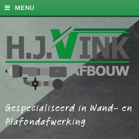
MENU
HOME
DIENSTEN
FOTO’S
REFERENTIES
CONTACT
Gespecialiseerd in Wand- en
Plafondafwerking