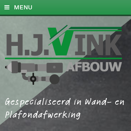
MENU
HOME
DIENSTEN
FOTO’S
REFERENTIES
CONTACT
Gespecialiseerd in Wand- en
Plafondafwerking