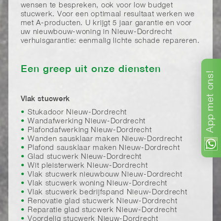
wensen te bespreken, ook voor low budget
stucwerk. Voor een optimaal resultaat werken we
met A-producten. U krijgt 5 jaar garantie en voor
uw nieuwbouw-woning in Nieuw-Dordrecht
verhuisgarantie: eenmalig lichte schade repareren.
Een greep uit onze diensten
ons!
met
Vlak stucwerk
Stukadoor Nieuw-Dordrecht
App
Wandafwerking Nieuw-Dordrecht
Plafondafwerking Nieuw-Dordrecht
Wanden sausklaar maken Nieuw-Dordrecht
Plafond sausklaar maken Nieuw-Dordrecht
Glad stucwerk Nieuw-Dordrecht
Wit pleisterwerk Nieuw-Dordrecht
Vlak stucwerk nieuwbouw Nieuw-Dordrecht
Vlak stucwerk woning Nieuw-Dordrecht
Vlak stucwerk bedrijfspand Nieuw-Dordrecht
Renovatie glad stucwerk Nieuw-Dordrecht
Reparatie glad stucwerk Nieuw-Dordrecht
Voordelig stucwerk Nieuw-Dordrecht