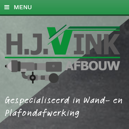
MENU
HOME
DIENSTEN
FOTO’S
REFERENTIES
CONTACT
Gespecialiseerd in Wand- en
Plafondafwerking