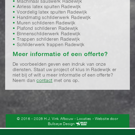
Machinaal sauswerk Radewijk
Airless latex spuiten Radewijk
Voordelig latex spuiten Radewijk
Handmatig schilderwerk Radewijk
Muren schilderen Radewijk
Plafond schilderen Radewijk
Binnenschilderwerk Radewijk
Trappen schilderen Radewijk
Schilderwerk trappen Radewijk
Meer informatie of een offerte?
De voorbeelden geven een indruk van onze
diensten. Staat uw project of klus in Radewijk er
niet bij of wilt u meer informatie of een offerte?
Neem dan
contact
met ons op.
© 2018 - 2026 H.J. Vink Afbouw
-
Locaties
- Website door
Bullseye Design