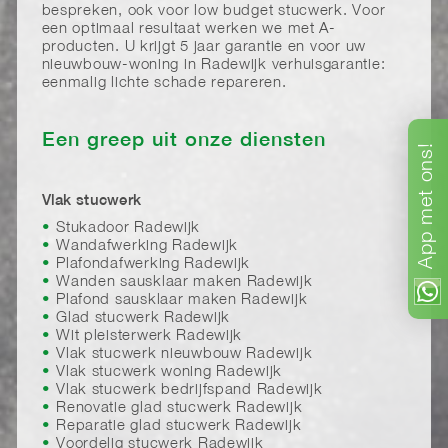
bespreken, ook voor low budget stucwerk. Voor
een optimaal resultaat werken we met A-
producten. U krijgt 5 jaar garantie en voor uw
nieuwbouw-woning in Radewijk verhuisgarantie:
eenmalig lichte schade repareren.
Een greep uit onze diensten
ons!
met
Vlak stucwerk
Stukadoor Radewijk
App
Wandafwerking Radewijk
Plafondafwerking Radewijk
Wanden sausklaar maken Radewijk
Plafond sausklaar maken Radewijk
Glad stucwerk Radewijk
Wit pleisterwerk Radewijk
Vlak stucwerk nieuwbouw Radewijk
Vlak stucwerk woning Radewijk
Vlak stucwerk bedrijfspand Radewijk
Renovatie glad stucwerk Radewijk
Reparatie glad stucwerk Radewijk
Voordelig stucwerk Radewijk