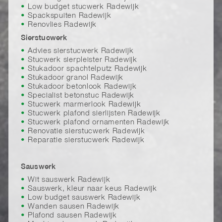
Low budget stucwerk Radewijk
Spackspuiten Radewijk
Renovlies Radewijk
Sierstucwerk
Advies sierstucwerk Radewijk
Stucwerk sierpleister Radewijk
Stukadoor spachtelputz Radewijk
Stukadoor granol Radewijk
Stukadoor betonlook Radewijk
Specialist betonstuc Radewijk
Stucwerk marmerlook Radewijk
Stucwerk plafond sierlijsten Radewijk
Stucwerk plafond ornamenten Radewijk
Renovatie sierstucwerk Radewijk
Reparatie sierstucwerk Radewijk
Sauswerk
Wit sauswerk Radewijk
Sauswerk, kleur naar keus Radewijk
Low budget sauswerk Radewijk
Wanden sausen Radewijk
Plafond sausen Radewijk