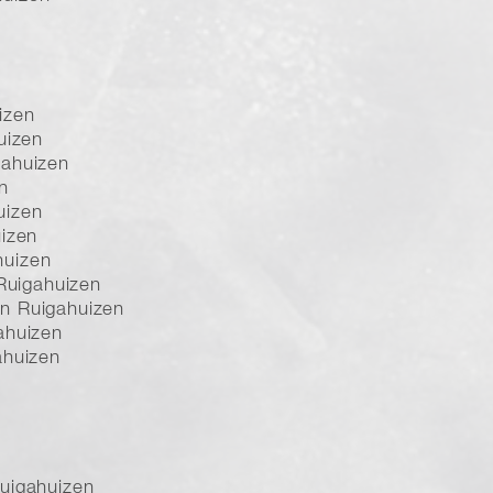
izen
uizen
gahuizen
n
uizen
uizen
huizen
 Ruigahuizen
n Ruigahuizen
ahuizen
ahuizen
uigahuizen