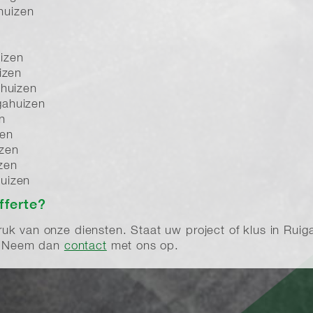
huizen
izen
izen
ahuizen
gahuizen
n
zen
izen
zen
uizen
fferte?
 van onze diensten. Staat uw project of klus in Ruigahu
e? Neem dan
contact
met ons op.