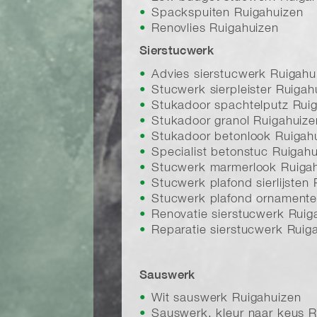
Spackspuiten Ruigahuizen
Renovlies Ruigahuizen
Sierstucwerk
Advies sierstucwerk Ruigahu
Stucwerk sierpleister Ruigah
Stukadoor spachtelputz Rui
Stukadoor granol Ruigahuize
Stukadoor betonlook Ruigah
Specialist betonstuc Ruigah
Stucwerk marmerlook Ruiga
Stucwerk plafond sierlijsten
Stucwerk plafond ornamente
Renovatie sierstucwerk Ruig
Reparatie sierstucwerk Ruig
Sauswerk
Wit sauswerk Ruigahuizen
Sauswerk, kleur naar keus R