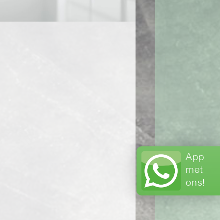
App
met
ons!