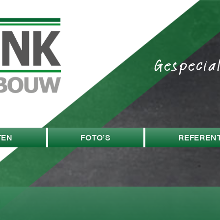
Gespecia
TEN
FOTO’S
REFERENT
w