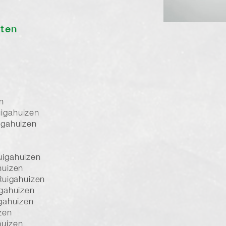
sten
n
igahuizen
igahuizen
igahuizen
huizen
Ruigahuizen
gahuizen
gahuizen
zen
huizen