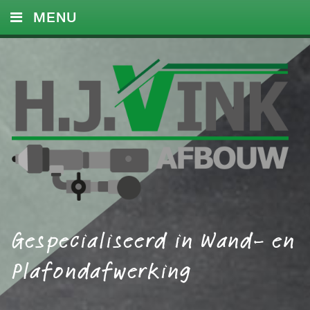
MENU
HOME
DIENSTEN
FOTO’S
REFERENTIES
CONTACT
Gespecialiseerd in Wand- en
Plafondafwerking