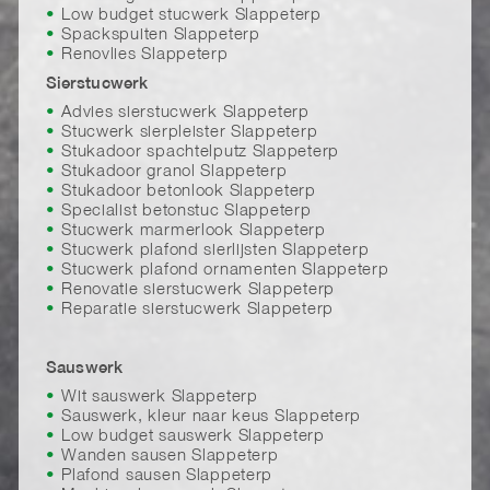
Low budget stucwerk Slappeterp
Spackspuiten Slappeterp
Renovlies Slappeterp
Sierstucwerk
Advies sierstucwerk Slappeterp
Stucwerk sierpleister Slappeterp
Stukadoor spachtelputz Slappeterp
Stukadoor granol Slappeterp
Stukadoor betonlook Slappeterp
Specialist betonstuc Slappeterp
Stucwerk marmerlook Slappeterp
Stucwerk plafond sierlijsten Slappeterp
Stucwerk plafond ornamenten Slappeterp
Renovatie sierstucwerk Slappeterp
Reparatie sierstucwerk Slappeterp
Sauswerk
Wit sauswerk Slappeterp
Sauswerk, kleur naar keus Slappeterp
Low budget sauswerk Slappeterp
Wanden sausen Slappeterp
Plafond sausen Slappeterp