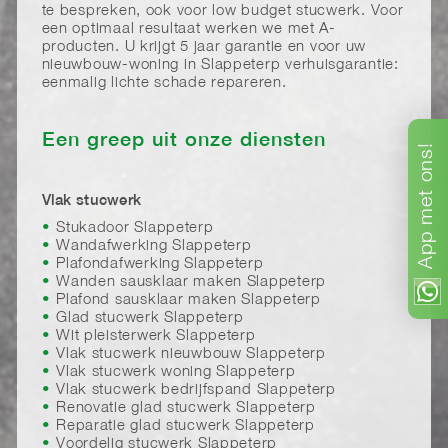
te bespreken, ook voor low budget stucwerk. Voor
een optimaal resultaat werken we met A-
producten. U krijgt 5 jaar garantie en voor uw
nieuwbouw-woning in Slappeterp verhuisgarantie:
eenmalig lichte schade repareren.
Een greep uit onze diensten
ons!
met
Vlak stucwerk
Stukadoor Slappeterp
App
Wandafwerking Slappeterp
Plafondafwerking Slappeterp
Wanden sausklaar maken Slappeterp
Plafond sausklaar maken Slappeterp
Glad stucwerk Slappeterp
Wit pleisterwerk Slappeterp
Vlak stucwerk nieuwbouw Slappeterp
Vlak stucwerk woning Slappeterp
Vlak stucwerk bedrijfspand Slappeterp
Renovatie glad stucwerk Slappeterp
Reparatie glad stucwerk Slappeterp
Voordelig stucwerk Slappeterp