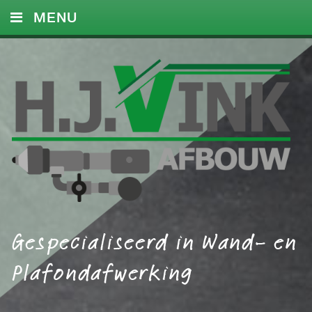
MENU
HOME
DIENSTEN
FOTO’S
REFERENTIES
CONTACT
Gespecialiseerd in Wand- en
Plafondafwerking