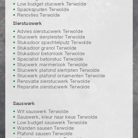
Low budget stucwerk Terwolde
Spackspuiten Terwolde
Renovlies Terwolde
Sierstucwerk
Advies sierstucwerk Terwolde
Stucwerk sierpleister Terwolde
Stukadoor spachtelputz Terwolde
Stukadoor granol Terwolde
Stukadoor betonlook Terwolde
Specialist betonstuc Terwolde
Stucwerk marmerlook Terwolde
Stucwerk plafond sierlijsten Terwolde
Stucwerk plafond ornamenten Terwolde
Renovatie sierstucwerk Terwolde
Reparatie sierstucwerk Terwolde
Sauswerk
Wit sauswerk Terwolde
Sauswerk, kleur naar keus Terwolde
Low budget sauswerk Terwolde
Wanden sausen Terwolde
Plafond sausen Terwolde