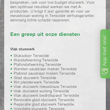
bespreken, ook voor low budget stucwerk. Voor
een optimaal resultaat werken we met A-
producten. U krijgt 5 jaar garantie en voor uw
nieuwbouw-woning in Terwolde verhuisgarantie:
eenmalig lichte schade repareren.
Een greep uit onze diensten
ons!
met
Vlak stucwerk
Stukadoor Terwolde
App
Wandafwerking Terwolde
Plafondafwerking Terwolde
Wanden sausklaar maken Terwolde
Plafond sausklaar maken Terwolde
Glad stucwerk Terwolde
Wit pleisterwerk Terwolde
Vlak stucwerk nieuwbouw Terwolde
Vlak stucwerk woning Terwolde
Vlak stucwerk bedrijfspand Terwolde
Renovatie glad stucwerk Terwolde
Reparatie glad stucwerk Terwolde
Voordelig stucwerk Terwolde