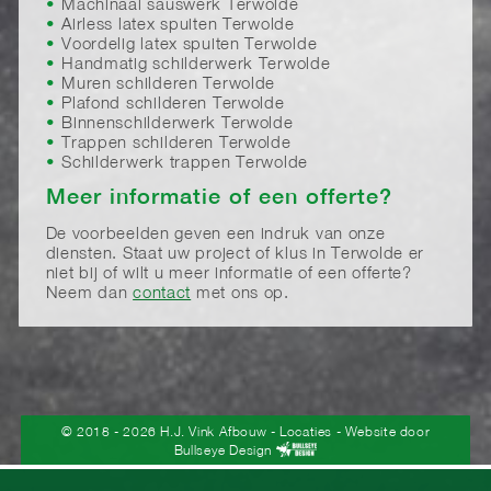
Machinaal sauswerk Terwolde
Airless latex spuiten Terwolde
Voordelig latex spuiten Terwolde
Handmatig schilderwerk Terwolde
Muren schilderen Terwolde
Plafond schilderen Terwolde
Binnenschilderwerk Terwolde
Trappen schilderen Terwolde
Schilderwerk trappen Terwolde
Meer informatie of een offerte?
De voorbeelden geven een indruk van onze
diensten. Staat uw project of klus in Terwolde er
niet bij of wilt u meer informatie of een offerte?
Neem dan
contact
met ons op.
© 2018 - 2026 H.J. Vink Afbouw
-
Locaties
- Website door
Bullseye Design