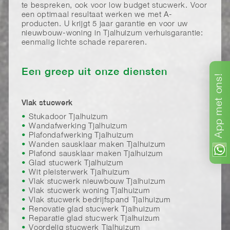
te bespreken, ook voor low budget stucwerk. Voor
een optimaal resultaat werken we met A-
producten. U krijgt 5 jaar garantie en voor uw
nieuwbouw-woning in Tjalhuizum verhuisgarantie:
eenmalig lichte schade repareren.
Een greep uit onze diensten
ons!
met
Vlak stucwerk
Stukadoor Tjalhuizum
App
Wandafwerking Tjalhuizum
Plafondafwerking Tjalhuizum
Wanden sausklaar maken Tjalhuizum
Plafond sausklaar maken Tjalhuizum
Glad stucwerk Tjalhuizum
Wit pleisterwerk Tjalhuizum
Vlak stucwerk nieuwbouw Tjalhuizum
Vlak stucwerk woning Tjalhuizum
Vlak stucwerk bedrijfspand Tjalhuizum
Renovatie glad stucwerk Tjalhuizum
Reparatie glad stucwerk Tjalhuizum
Voordelig stucwerk Tjalhuizum