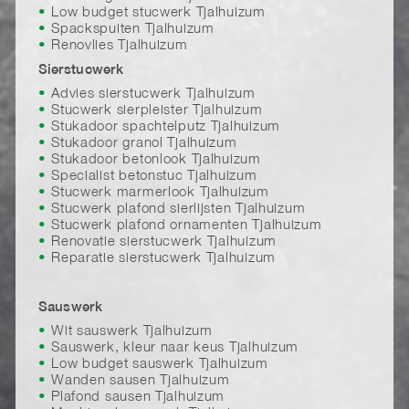
Low budget stucwerk Tjalhuizum
Spackspuiten Tjalhuizum
Renovlies Tjalhuizum
Sierstucwerk
Advies sierstucwerk Tjalhuizum
Stucwerk sierpleister Tjalhuizum
Stukadoor spachtelputz Tjalhuizum
Stukadoor granol Tjalhuizum
Stukadoor betonlook Tjalhuizum
Specialist betonstuc Tjalhuizum
Stucwerk marmerlook Tjalhuizum
Stucwerk plafond sierlijsten Tjalhuizum
Stucwerk plafond ornamenten Tjalhuizum
Renovatie sierstucwerk Tjalhuizum
Reparatie sierstucwerk Tjalhuizum
Sauswerk
Wit sauswerk Tjalhuizum
Sauswerk, kleur naar keus Tjalhuizum
Low budget sauswerk Tjalhuizum
Wanden sausen Tjalhuizum
Plafond sausen Tjalhuizum