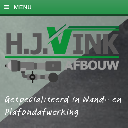
MENU
HOME
DIENSTEN
FOTO’S
REFERENTIES
CONTACT
Gespecialiseerd in Wand- en
Plafondafwerking