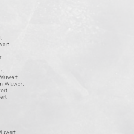
t
wert
t
t
rt
 Wiuwert
n Wiuwert
ert
ert
Wiuwert