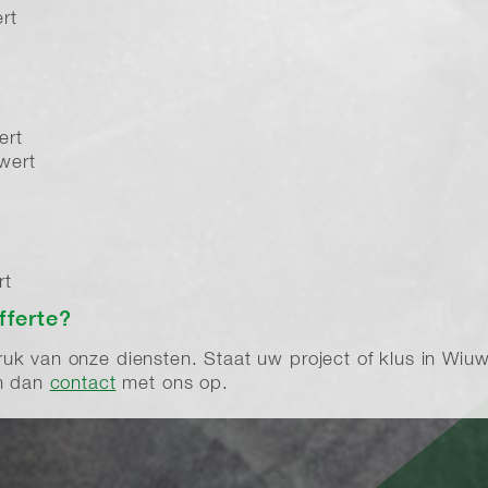
rt
t
ert
wert
rt
fferte?
k van onze diensten. Staat uw project of klus in Wiuwer
em dan
contact
met ons op.