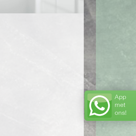
App
met
ons!