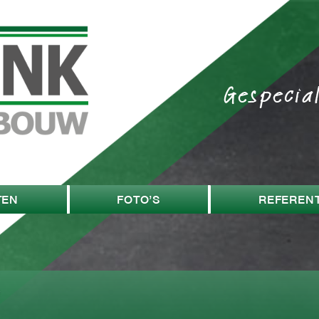
Gespecia
TEN
FOTO’S
REFERENT
w