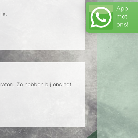
App
is.
met
ons!
aten. Ze hebben bij ons het