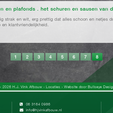
n en plafonds . het schuren en sausen van
tig strak en wit, erg prettig dat alles schoon en netjes do
en klantvriendelijkheid.
1
2
3
4
5
6
7
8
- 2026 H.J. Vink Afbouw
-
Locaties
- Website door
Bullseye Desi
06 3164 0986
info@hjvinkafbouw.nl