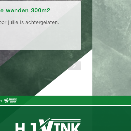
 de wanden 300m2
or jullie is achtergelaten.
gn