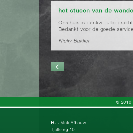
het stucen van de wande
Ons huis is dankzij jullie prach
Bedankt voor de goede service 
Nicky Bakker
© 2018 
H.J. Vink Afbouw
Tjalkring 10