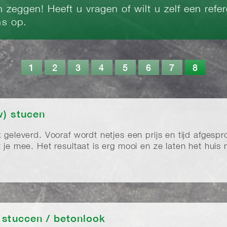
 zeggen! Heeft u vragen of wilt u zelf een refe
s op.
1
2
3
4
5
6
7
8
) stucen
k geleverd. Vooraf wordt netjes een prijs en tijd afges
 je mee. Het resultaat is erg mooi en ze laten het huis 
 stuccen / betonlook