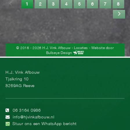
1
2
3
4
5
6
7
8
© 2018 - 2026 H.J. Vink Afbouw
-
Locaties
- Website door
Bullseye Design
H.J. Vink Afbouw
Tjalkring 10
8269AG Reeve
06 3164 0986
info@hjvinkafbouw.nl
Stuur ons een WhatsApp bericht