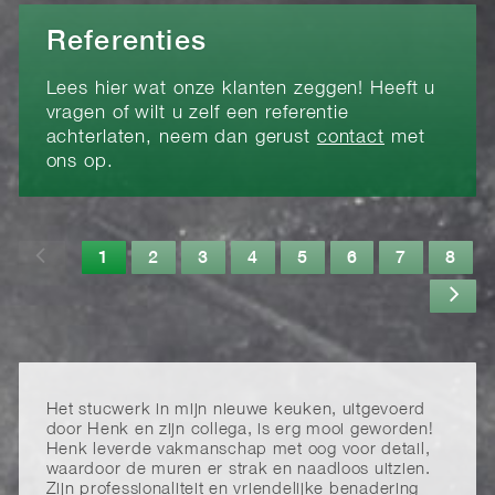
Referenties
Lees hier wat onze klanten zeggen! Heeft u
vragen of wilt u zelf een referentie
achterlaten, neem dan gerust
contact
met
ons op.
1
2
3
4
5
6
7
8
Het stucwerk in mijn nieuwe keuken, uitgevoerd
door Henk en zijn collega, is erg mooi geworden!
Henk leverde vakmanschap met oog voor detail,
waardoor de muren er strak en naadloos uitzien.
Zijn professionaliteit en vriendelijke benadering