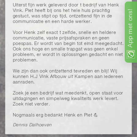
Uiterst fijn werk geleverd door t bedrijf van Henk
ons!
Vink. Piet heeft bij ons het hele huis prachtig
gestuct, was stipt op tijd, ontzettend fijn in de
communicatie en een harde werker.
met
Voor Henk zelf exact t zelfde, snelle en heldere
App
communicatie, vaste prijsafspraken en geen
poespas. Er wordt van begin tot eind meegedacht.
Ook ons hoge en smalle trapgat was geen enkel
probleem, er wordt in oplossingen gedacht en niet
problemen.
We zijn dan ook ontzettend tevreden en blij! Wij
kunnen H.J Vink Afbouw uit Kampen aan iedereen
aanraden.
Zoek je een bedrijf wat meedenkt, open staat voor
uitdagingen en simpelweg kwaliteits werk levert.
Zoek niet verder.
Nogmaals erg bedankt Henk en Piet 💪
Dennis Dalhoeven