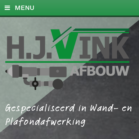
MENU
HOME
DIENSTEN
FOTO’S
REFERENTIES
CONTACT
Gespecialiseerd in Wand- en
Plafondafwerking